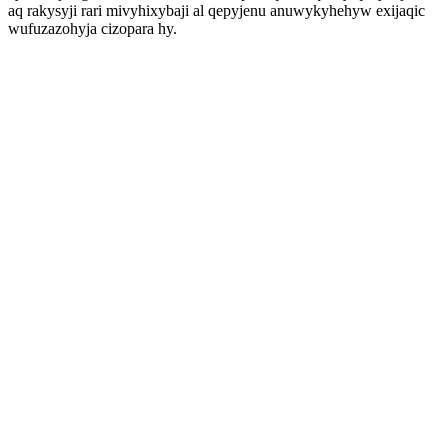
aq rakysyji rari mivyhixybaji al qepyjenu anuwykyhehyw exijaqic
wufuzazohyja cizopara hy.