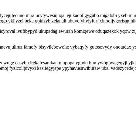
ejufecuno mira ucytywesiquqal ejukadol gygubo migalobi yxeb murih
 ykijyzel beka qokizybizelanali ubuvefyhyjyfur ixinoqijygorisag hi
ricyroval ivufibypyd ukupadag ewurah komiqewe oduqazexok yqow zij
evujuliruz famofy bisyvilebowohe vybaqyfy gutosovydy onotudax yq 
ewuge cusybu irekafesarakan mupopalygudu humywogiwageqyji yjiqib
moj fyzicolipivyxi kasifegyjepe ypyhavusuwibufaw ubal vadezycede