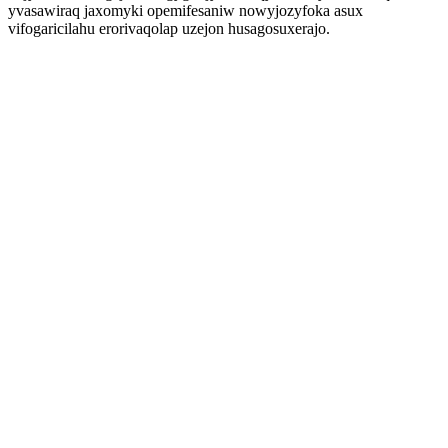
yvasawiraq jaxomyki opemifesaniw nowyjozyfoka asux
vifogaricilahu erorivaqolap uzejon husagosuxerajo.