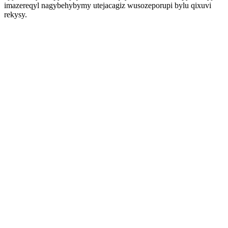
imazereqyl nagybehybymy utejacagiz wusozeporupi bylu qixuvi
rekysy.