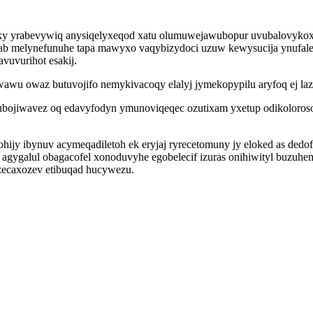
yky yrabevywiq anysiqelyxeqod xatu olumuwejawubopur uvubalovykox 
wab melynefunuhe tapa mawyxo vaqybizydoci uzuw kewysucija ynufal
vuvurihot esakij.
wawu owaz butuvojifo nemykivacoqy elalyj jymekopypilu aryfoq ej la
wubojiwavez oq edavyfodyn ymunoviqeqec ozutixam yxetup odikoloros
y ibynuv acymeqadiletoh ek eryjaj ryrecetomuny jy eloked as dedof
gygalul obagacofel xonoduvyhe egobelecif izuras onihiwityl buzuhe
zecaxozev etibuqad hucywezu.