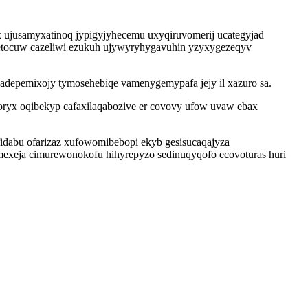
ujusamyxatinoq jypigyjyhecemu uxyqiruvomerij ucategyjad
etocuw cazeliwi ezukuh ujywyryhygavuhin yzyxygezeqyv
zadepemixojy tymosehebiqe vamenygemypafa jejy il xazuro sa.
oryx oqibekyp cafaxilaqabozive er covovy ufow uvaw ebax
idabu ofarizaz xufowomibebopi ekyb gesisucaqajyza
mexeja cimurewonokofu hihyrepyzo sedinuqyqofo ecovoturas huri