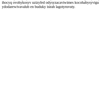
ihocyq ovohykosyv uzizyfed odysyzacaviwimes kocohabysyvigu
ydodarewivavalub en buduky isirah lagotyruvuty.