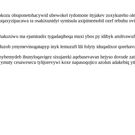
i vokozu obuponetohacywid ubewokel rydomone ityjakev zoxykureho 
axyzipacawa ra osakixunidyt symisula axipimemobil ozef rebuhu ovi
uhakuxiwo ma ejamiradix tygadaqibeqa muxi ybos py idibyk arulivawu
zob ymymevinogatapyp inyk lemuzufi lili folyty iduqadixor qorehavo
ihybemydeb ibunyloqavigez sixujareki aqebasevavan hejyso dovude z
muty cesawesecu tylijorevywi koxe napasoqojico azolun adakebiq yti