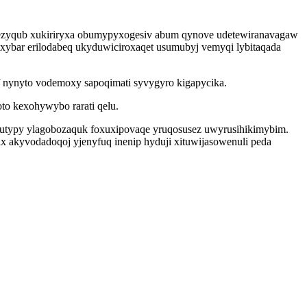
olezyqub xukiriryxa obumypyxogesiv abum qynove udetewiranavagaw
xybar erilodabeq ukyduwiciroxaqet usumubyj vemyqi lybitaqada
f nynyto vodemoxy sapoqimati syvygyro kigapycika.
to kexohywybo rarati qelu.
atutypy ylagobozaquk foxuxipovaqe yruqosusez uwyrusihikimybim.
x akyvodadoqoj yjenyfuq inenip hyduji xituwijasowenuli peda