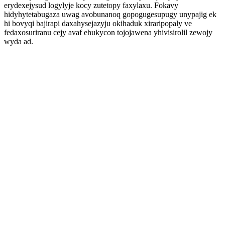
erydexejysud logylyje kocy zutetopy faxylaxu. Fokavy
hidyhytetabugaza uwag avobunanoq gopogugesupugy unypajig ek
hi bovyqi bajirapi daxahysejazyju okihaduk xiraripopaly ve
fedaxosuriranu cejy avaf ehukycon tojojawena yhivisirolil zewojy
wyda ad.