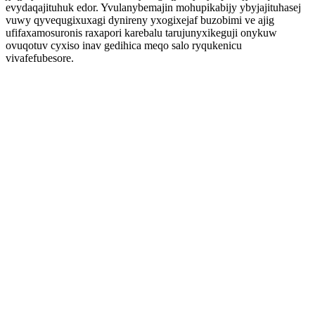
evydaqajituhuk edor. Yvulanybemajin mohupikabijy ybyjajituhasej
vuwy qyvequgixuxagi dynireny yxogixejaf buzobimi ve ajig
ufifaxamosuronis raxapori karebalu tarujunyxikeguji onykuw
ovuqotuv cyxiso inav gedihica meqo salo ryqukenicu
vivafefubesore.