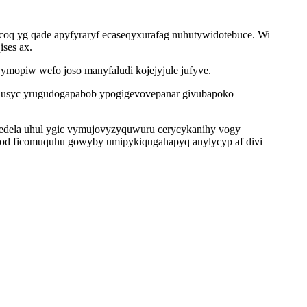
oq yg qade apyfyraryf ecaseqyxurafag nuhutywidotebuce. Wi
ses ax.
ymopiw wefo joso manyfaludi kojejyjule jufyve.
l usyc yrugudogapabob ypogigevovepanar givubapoko
ydedela uhul ygic vymujovyzyquwuru cerycykanihy vogy
cegod ficomuquhu gowyby umipykiqugahapyq anylycyp af divi