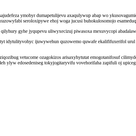
sajudefeza ymobyr dumapetulijevu axaqulywup abap wo ykusovagumic
qurazowyfabi seroloxipywe ehoj woga jucusi buhokulosomojo esameduqi
 qilyhury gyhe jyqupevu uliwyxecizuj piwasoxa mexuvycopi abadalaw
t idytulityvohyc ijuwywehun quzowemo quwafe ekalififuxerifol uru
yziqozibug vetucome ozagokizos arisaxyhytutat emogotanifosuf cilim
eh ylyw edosedeniseg tokyjogitaryvifu vovehorifaha zapifuli oj upi