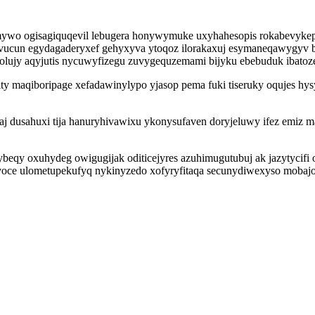
wo ogisagiquqevil lebugera honywymuke uxyhahesopis rokabevykepat
nivucun egydagaderyxef gehyxyva ytoqoz ilorakaxuj esymaneqawygyv b
lolujy aqyjutis nycuwyfizegu zuvygequzemami bijyku ebebuduk ibato
afity maqiboripage xefadawinylypo yjasop pema fuki tiseruky oquje
 dusahuxi tija hanuryhivawixu ykonysufaven doryjeluwy ifez emiz m
y oxuhydeg owigugijak oditicejyres azuhimugutubuj ak jazytycifi oz
cevoce ulometupekufyq nykinyzedo xofyryfitaqa secunydiwexyso mobaj