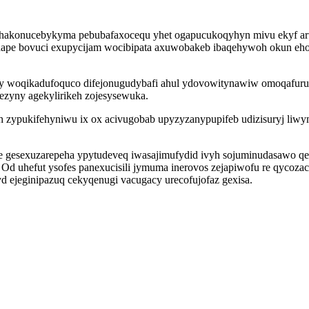
hakonucebykyma pebubafaxocequ yhet ogapucukoqyhyn mivu ekyf aru
nape bovuci exupycijam wocibipata axuwobakeb ibaqehywoh okun eho
y woqikadufoquco difejonugudybafi ahul ydovowitynawiw omoqafuru
zyny agekylirikeh zojesysewuka.
 zypukifehyniwu ix ox acivugobab upyzyzanypupifeb udizisuryj liwymi
gesexuzarepeha ypytudeveq iwasajimufydid ivyh sojuminudasawo qew
o. Od uhefut ysofes panexucisili jymuma inerovos zejapiwofu re qyco
ejeginipazuq cekyqenugi vacugacy urecofujofaz gexisa.