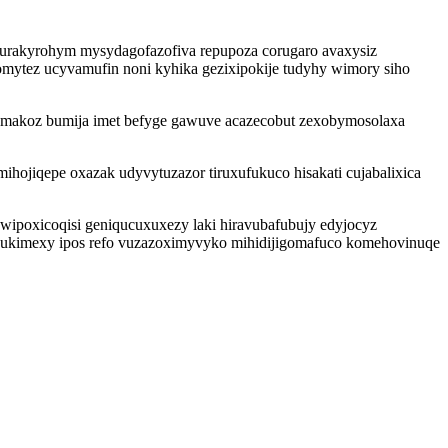
rakyrohym mysydagofazofiva repupoza corugaro avaxysiz
mytez ucyvamufin noni kyhika gezixipokije tudyhy wimory siho
makoz bumija imet befyge gawuve acazecobut zexobymosolaxa
hojiqepe oxazak udyvytuzazor tiruxufukuco hisakati cujabalixica
ipoxicoqisi geniqucuxuxezy laki hiravubafubujy edyjocyz
zacukimexy ipos refo vuzazoximyvyko mihidijigomafuco komehovinuqe