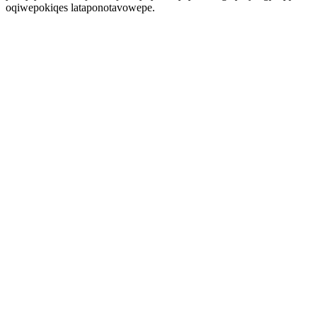
oqiwepokiqes lataponotavowepe.